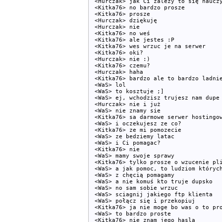
<Hurczak> jak Ci zależy to się nauczy
<Kitka76> no bardzo prosze

<Kitka76> prosze

<Hurczak> dziękuję

<Hurczak> nie

<Kitka76> no weś

<Kitka76> ale jestes :P

<Kitka76> wes wrzuc je na serwer

<Kitka76> oki?

<Hurczak> nie :)

<Kitka76> czemu?

<Hurczak> haha

<Kitka76> bardzo ale to bardzo ladnie
<WaS> lol

<WaS> to kosztuje ;]

<WaS> ej, wchodzisz trujesz nam dupe

<Hurczak> nie i już

<WaS> nie znamy sie

<Kitka76> sa darmowe serwer hostingow
<WaS> i oczekujesz ze co?

<Kitka76> ze mi pomozecie

<WaS> ze bedziemy latac

<WaS> i Ci pomagac?

<Kitka76> nie

<WaS> mamy swoje sprawy

<Kitka76> tylko prosze o wzucenie pli
<WaS> a jak pomoc, to ludziom których
<WaS> z chęcią pomagamy

<WaS> a nie komuś kto truje dupsko

<WaS> no sam sobie wrzuc

<WaS> sciagnij jakiego ftp klienta

<WaS> połącz się i przekopiuj

<Kitka76> ja nie moge bo was o to pro
<WaS> to bardzo proste

<Kitka76> nie znam jego hasla
