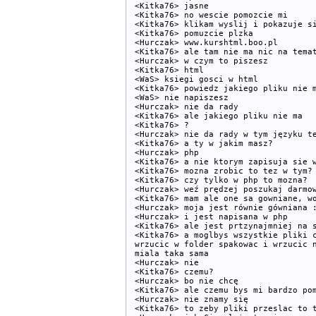
<Kitka76> jasne

<Kitka76> no wescie pomozcie mi

<Kitka76> klikam wyslij i pokazuje si
<Kitka76> pomuzcie plzka

<Hurczak> www.kurshtml.boo.pl

<Kitka76> ale tam nie ma nic na temat
<Hurczak> w czym to piszesz

<Kitka76> html

<WaS> ksiegi gosci w html

<Kitka76> powiedz jakiego pliku nie m
<WaS> nie napiszesz

<Hurczak> nie da rady

<Kitka76> ale jakiego pliku nie ma

<Kitka76> ?

<Hurczak> nie da rady w tym języku te
<Kitka76> a ty w jakim masz?

<Hurczak> php

<Kitka76> a nie ktorym zapisuja sie w
<Kitka76> mozna zrobic to tez w tym?

<Kitka76> czy tylko w php to mozna?

<Hurczak> weź prędzej poszukaj darmow
<Kitka76> mam ale one sa gowniane, wo
<Hurczak> moja jest równie gówniana :
<Hurczak> i jest napisana w php

<Kitka76> ale jest prtzynajmniej na s
<Kitka76> a moglbys wszystkie pliki c
wrzucic w folder spakowac i wrzucic n
miala taka sama

<Hurczak> nie

<Kitka76> czemu?

<Hurczak> bo nie chcę

<Kitka76> ale czemu bys mi bardzo pom
<Hurczak> nie znamy się

<Kitka76> to zeby pliki przeslac to t