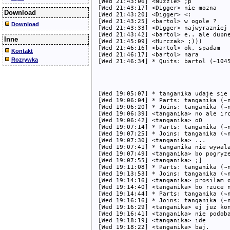
[Wed 21:43:06] <Nuzzle> ;p

[Wed 21:43:17] <Digger> nie mozna

Download
[Wed 21:43:20] <Digger> <:

[Wed 21:43:25] <bartol> w ogole ?

Download
[Wed 21:43:33] <Digger> najwyrazniej

[Wed 21:43:42] <bartol> e.. ale dupne
Inne
[Wed 21:45:09] <Hurczak> ;)))

[Wed 21:46:16] <bartol> ok, spadam

Kontakt
[Wed 21:46:17] <bartol> nara

Rozrywka
[Wed 19:05:07] * tanganika udaje sie 
[Wed 19:06:04] * Parts: tanganika (~n
[Wed 19:06:20] * Joins: tanganika (~n
[Wed 19:06:39] <tanganika> no ale irc
[Wed 19:06:42] <tanganika> oO

[Wed 19:07:14] * Parts: tanganika (~n
[Wed 19:07:25] * Joins: tanganika (~n
[Wed 19:07:30] <tanganika> ...

[Wed 19:07:41] * tanganika nie wywala
[Wed 19:07:49] <tanganika> bo pogryze
[Wed 19:07:55] <tanganika> ;]

[Wed 19:11:08] * Parts: tanganika (~n
[Wed 19:13:53] * Joins: tanganika (~n
[Wed 19:14:16] <tanganika> prosilam o
[Wed 19:14:40] <tanganika> bo rzuce n
[Wed 19:14:44] * Parts: tanganika (~n
[Wed 19:16:16] * Joins: tanganika (~n
[Wed 19:16:29] <tanganika> ej juz kon
[Wed 19:16:41] <tanganika> nie podoba
[Wed 19:18:19] <tanganika> ide

[Wed 19:18:22] <tanganika> baj.
