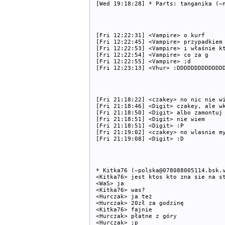
[Fri 12:22:31] <Vampire> o kurf

[Fri 12:22:45] <Vampire> przypadkiem 
[Fri 12:22:53] <Vampire> i właśnie kt
[Fri 12:22:54] <Vampire> co za g

[Fri 12:22:55] <Vampire> ;d

[Fri 21:18:22] <czakey> no nic nie wi
[Fri 21:18:46] <Digit> czakey, ale wk
[Fri 21:18:50] <Digit> albo zamontuj 
[Fri 21:18:51] <Digit> nie wiem

[Fri 21:18:51] <Digit> :P

[Fri 21:19:02] <czakey> no wlasnie my
* Kitka76 (~polska@078088005114.bsk.v
<Kitka76> jest ktos kto zna sie na st
<WaS> ja

<Kitka76> was?

<Hurczak> ja też

<Hurczak> 20zł za godzinę

<Kitka76> fajnie

<Hurczak> płatne z góry

<Hurczak> ;p
