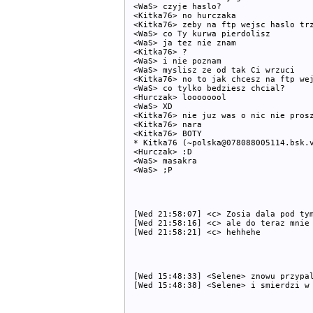
<WaS> czyje haslo?

<Kitka76> no hurczaka

<Kitka76> zeby na ftp wejsc haslo trz
<WaS> co Ty kurwa pierdolisz

<WaS> ja tez nie znam

<Kitka76> ?

<WaS> i nie poznam

<WaS> myslisz ze od tak Ci wrzuci

<Kitka76> no to jak chcesz na ftp wej
<WaS> co tylko bedziesz chcial?

<Hurczak> loooooool

<WaS> XD

<Kitka76> nie juz was o nic nie prosz
<Kitka76> nara

<Kitka76> BOTY

* Kitka76 (~polska@078088005114.bsk.v
<Hurczak> :D

<WaS> masakra

[Wed 21:58:07] <c> Zosia dala pod tym
[Wed 21:58:16] <c> ale do teraz mnie 
[Wed 15:48:33] <Selene> znowu przypal