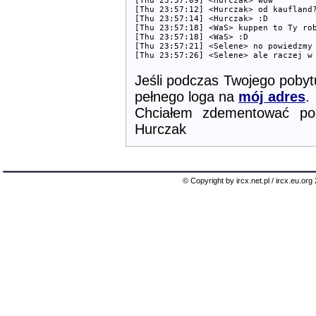
[Thu 23:57:09] <Hurczak> wow

[Thu 23:57:12] <Hurczak> od kaufland?
[Thu 23:57:14] <Hurczak> :D

[Thu 23:57:18] <WaS> kuppen to Ty rob
[Thu 23:57:18] <WaS> :D

[Thu 23:57:21] <Selene> no powiedzmy

Jeśli podczas Twojego pobytu
pełnego loga na
mój adres
.
Chciałem zdementować pog
Hurczak
© Copyright by ircx.net.pl / ircx.eu.or