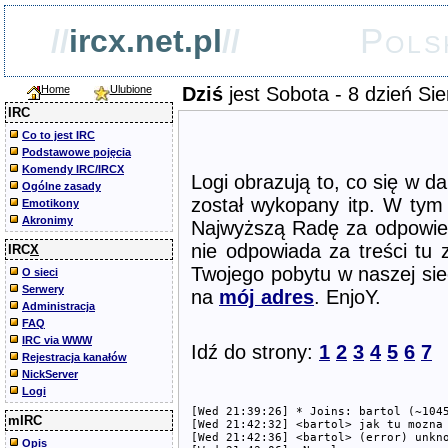
Pols
//
ircx.net.pl
//
Home
Ulubione
Dziś
jest Sobota - 8 dzień Sie
IRC
Co to jest IRC
Podstawowe pojęcia
Komendy IRC/IRCX
Logi obrazują to, co się w da
Ogólne zasady
został wykopany itp. W tym 
Emotikony
Akronimy
Najwyższą Radę za odpowied
nie odpowiada za treści tu z
IRC
X
Twojego pobytu w naszej siec
O sieci
Serwery
na
mój adres
. EnjoY.
Administracja
FAQ
IRC via WWW
Idź do strony:
1
2
3
4
5
6
7
Rejestracja kanałów
NickServer
Logi
[Wed 21:39:26] * Joins: bartol (~1045
mIRC
[Wed 21:42:32] <bartol> jak tu mozna 
[Wed 21:42:36] <bartol> (error) unkno
Opis