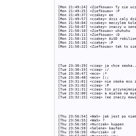
[Mon 21:49:24] <Ziefkouax> Ty sie ucz
[Mon 21:49:25] <Ziefkouax> :P

[Mon 21:49:37] <czakey> ee

[Mon 21:49:57] <czakey> dzis caly dzi
[Mon 21:50:04] <czakey> meczylem kole
[Mon 21:50:07] <czakey> znaczy w sens
[Mon 21:50:10] <Ziefkouax> uhuhuhu

[Mon 21:50:11] <Ziefkouax> :D

[Mon 21:50:15] <czakey> AiSD robilism
[Mon 21:50:16] <czakey> :P

[Tue 23:30:29] <czaq> ja chce smoka..
[Tue 23:30:33] <czaq> ;/

[Tue 23:30:47] <mco> :*

[Tue 23:30:48] <mco> [;;

[Tue 23:31:01] <czaq> nie cmoka mco z
[Tue 23:31:02] <czaq> :P

[Tue 23:31:31] <czaq> tzn przynajmnie
[Tue 23:32:00] <czaq> a mialem na mys
[Thu 23:56:54] <WaS> jak jest po niem
[Thu 23:56:55] <WaS> ?

[Thu 23:56:58] <Hurczak> kuppen

[Thu 23:56:59] <Selene> kaufen

[Thu 23:56:59] <Hurczak> ;d
