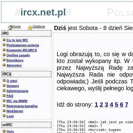
Pols
//
ircx.net.pl
//
Home
Ulubione
Dziś
jest Sobota - 8 dzień Sie
IRC
Co to jest IRC
Podstawowe pojęcia
Komendy IRC/IRCX
Logi obrazują to, co się w d
Ogólne zasady
kto został wykopany itp. W 
Emotikony
Akronimy
przez Najwyższą Radę za 
Najwyższa Rada nie odpow
IRC
X
odpowiada;) Jeśli podczas T
O sieci
Serwery
ciekawego, wyślij pełnego l
Administracja
FAQ
IRC via WWW
Idź do strony:
1
2
3
4
5
6
7
Rejestracja kanałów
NickServer
Logi
[Thu 23:56:54] <WaS> jak jest po niem
mIRC
[Thu 23:56:55] <WaS> ?

[Thu 23:56:58] <Hurczak> kuppen

Opis