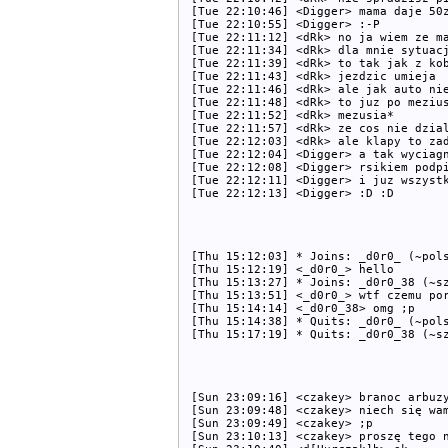
[Tue 22:10:46] <Digger> mama daje 50z
[Tue 22:10:55] <Digger> :-P

[Tue 22:11:12] <dRk> no ja wiem ze ma
[Tue 22:11:34] <dRk> dla mnie sytuacj
[Tue 22:11:39] <dRk> to tak jak z kob
[Tue 22:11:43] <dRk> jezdzic umieja

[Tue 22:11:46] <dRk> ale jak auto nie
[Tue 22:11:48] <dRk> to juz po mezius
[Tue 22:11:52] <dRk> mezusia*

[Tue 22:11:57] <dRk> ze cos nie dzial
[Tue 22:12:03] <dRk> ale klapy to zad
[Tue 22:12:04] <Digger> a tak wyciagn
[Tue 22:12:08] <Digger> rsikiem podpi
[Tue 22:12:11] <Digger> i juz wszystk
[Thu 15:12:03] * Joins: _d0r0_ (~pols
[Thu 15:12:19] <_d0r0_> hello

[Thu 15:13:27] * Joins: _d0r0_38 (~sz
[Thu 15:13:51] <_d0r0_> wtf czemu por
[Thu 15:14:14] <_d0r0_38> omg ;p

[Thu 15:14:38] * Quits: _d0r0_ (~pols
[Sun 23:09:16] <czakey> branoc arbuzy
[Sun 23:09:48] <czakey> niech się wam
[Sun 23:09:49] <czakey> ;p

[Sun 23:10:13] <czakey> proszę tego n