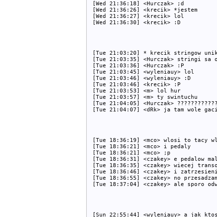
[Wed 21:36:18] <Hurczak> ;d

[Wed 21:36:26] <krecik> *jestem

[Wed 21:36:27] <krecik> lol

[Tue 21:03:20] * krecik stringow unik
[Tue 21:03:35] <Hurczak> stringi sa o
[Tue 21:03:36] <Hurczak> :P

[Tue 21:03:45] <wyleniauy> lol

[Tue 21:03:46] <wyleniauy> :D

[Tue 21:03:46] <krecik> :P

[Tue 21:03:53] <m> lol hur

[Tue 21:03:57] <m> ty swintuchu

[Tue 21:04:05] <Hurczak> ????????????
[Tue 18:36:19] <mco> wlosi to tacy wl
[Tue 18:36:21] <mco> i pedaly

[Tue 18:36:21] <mco> ;p

[Tue 18:36:31] <czakey> e pedalow mal
[Tue 18:36:35] <czakey> wiecej transo
[Tue 18:36:46] <czakey> i zatrzesieni
[Tue 18:36:55] <czakey> no przesadzam
[Sun 22:55:44] <wyleniauy> a jak ktos