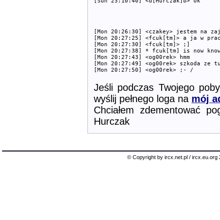
[Mon 20:26:30] <czakey> jestem na zaj
[Mon 20:27:25] <fcuk[tm]> a ja w prac
[Mon 20:27:30] <fcuk[tm]> ;]

[Mon 20:27:38] * fcuk[tm] is now know
[Mon 20:27:43] <og00rek> hmm

[Mon 20:27:49] <og00rek> szkoda ze tu
Jeśli podczas Twojego poby
wyślij pełnego loga na
mój a
Chciałem zdementować pogł
Hurczak
© Copyright by ircx.net.pl / ircx.eu.or