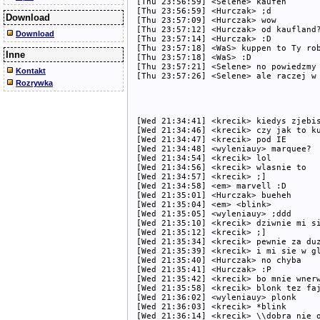
[Thu 23:56:59] <Selene> kaufen

[Thu 23:56:59] <Hurczak> ;d

Download
[Thu 23:57:09] <Hurczak> wow

[Thu 23:57:12] <Hurczak> od kaufland?
Download
[Thu 23:57:14] <Hurczak> :D

[Thu 23:57:18] <WaS> kuppen to Ty rob
Inne
[Thu 23:57:18] <WaS> :D

[Thu 23:57:21] <Selene> no powiedzmy

Kontakt
Rozrywka
[Wed 21:34:41] <krecik> kiedys zjebis
[Wed 21:34:46] <krecik> czy jak to ku
[Wed 21:34:47] <krecik> pod IE

[Wed 21:34:48] <wyleniauy> marquee?

[Wed 21:34:54] <krecik> lol

[Wed 21:34:56] <krecik> wlasnie to

[Wed 21:34:57] <krecik> ;]

[Wed 21:34:58] <em> marvell :D

[Wed 21:35:01] <Hurczak> bueheh

[Wed 21:35:04] <em> <blink>

[Wed 21:35:05] <wyleniauy> ;ddd

[Wed 21:35:10] <krecik> dziwnie mi si
[Wed 21:35:12] <krecik> ;]

[Wed 21:35:34] <krecik> pewnie za duz
[Wed 21:35:39] <krecik> i mi sie w gl
[Wed 21:35:40] <Hurczak> no chyba

[Wed 21:35:41] <Hurczak> :P

[Wed 21:35:42] <krecik> bo mnie wnerw
[Wed 21:35:58] <krecik> blonk tez faj
[Wed 21:36:02] <wyleniauy> plonk

[Wed 21:36:03] <krecik> *blink

[Wed 21:36:14] <krecik> \\dobra nie o