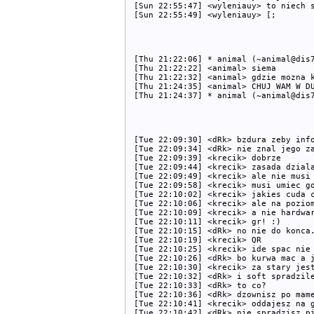
[Sun 22:55:47] <wyleniauy> to niech s
[Thu 21:22:06] * animal (~animal@dis7
[Thu 21:22:22] <animal> siema

[Thu 21:22:32] <animal> gdzie mozna k
[Thu 21:24:35] <animal> CHUJ WAM W DU
[Tue 22:09:30] <dRk> bzdura zeby info
[Tue 22:09:34] <dRk> nie znal jego za
[Tue 22:09:39] <krecik> dobrze

[Tue 22:09:44] <krecik> zasada dziala
[Tue 22:09:49] <krecik> ale nie musi 
[Tue 22:09:58] <krecik> musi umiec go
[Tue 22:10:02] <krecik> jakies cuda c
[Tue 22:10:06] <krecik> ale na poziom
[Tue 22:10:09] <krecik> a nie hardwar
[Tue 22:10:11] <krecik> gr! :)

[Tue 22:10:15] <dRk> no nie do konca.
[Tue 22:10:19] <krecik> QR

[Tue 22:10:25] <krecik> ide spac nie 
[Tue 22:10:26] <dRk> bo kurwa mac a j
[Tue 22:10:30] <krecik> za stary jest
[Tue 22:10:32] <dRk> i soft spradzile
[Tue 22:10:33] <dRk> to co?

[Tue 22:10:36] <dRk> dzownisz po mame
[Tue 22:10:41] <krecik> oddajesz na g
[Tue 22:10:42] <dRk> nie spradzisz pi