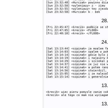
[Sun 23:32:48] <Hurczak> powinno dzia
[Sun 23:32:50] <wyleniauy> z - ziew

[Sun 23:32:55] <wyleniauy> tez zjezdz
28
[Fri 22:45:47] <krecik> podbije se st
[Fri 22:47:05] <krecik> <FLOOD>

24
[Sat 13:13:44] <szpinak> ja moalem fa
[Sat 13:14:03] <szpinak> spalem w pok
[Sat 13:14:14] <szpinak> gdzie bylo j
[Sat 13:14:19] <szpinak> i najpierw m
[Sat 13:14:29] <szpinak> i szczekal p
[Sat 13:14:37] <szpinak> ze juz nie w
[Sat 13:14:41] <szpinak> a potem rano
[Sat 13:14:56] <szpinak> stwierdzil, 
[Sat 13:15:05] <szpinak> i ze nalezal
13
<krecik> wiec pierw pomysle zanim cok
13