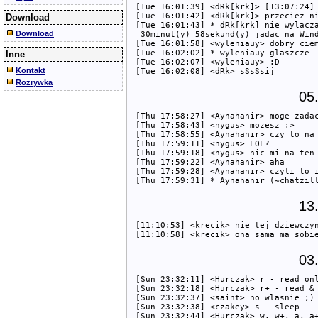
[Tue 16:01:39] <dRk[krk]> [13:07:24] 
[Tue 16:01:42] <dRk[krk]> przeciez ni
Download
[Tue 16:01:43] * dRk[krk] nie wylacza
Download
 30minut(y) 58sekund(y) jadac na Wind
[Tue 16:01:58] <wyleniauy> dobry ciem
[Tue 16:02:02] * wyleniauy glaszcze

Inne
[Tue 16:02:07] <wyleniauy> :D

Kontakt
Rozrywka
05
[Thu 17:58:27] <Aynahanir> moge zadac
[Thu 17:58:43] <nygus> mozesz :>

[Thu 17:58:55] <Aynahanir> czy to na 
[Thu 17:59:11] <nygus> LOL?

[Thu 17:59:18] <nygus> nic mi na ten 
[Thu 17:59:22] <Aynahanir> aha

[Thu 17:59:28] <Aynahanir> czyli to i
13
[11:10:53] <krecik> nie tej dziewczyn
03
[Sun 23:32:11] <Hurczak> r - read onl
[Sun 23:32:18] <Hurczak> r+ - read & 
[Sun 23:32:37] <saint> no wlasnie ;)

[Sun 23:32:38] <czakey> s - sleep

[Sun 23:32:44] <Hurczak> w, w+, a, a+