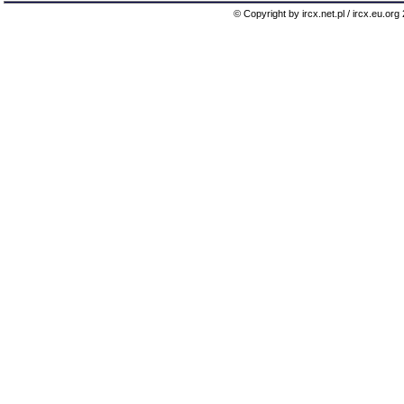
© Copyright by ircx.net.pl / ircx.eu.or