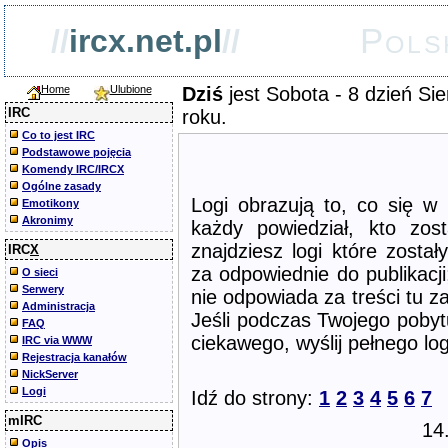
Pols
//
ircx.net.pl
//
Home
Ulubione
Dziś
jest Sobota - 8 dzień Si
IRC
roku.
Co to jest IRC
Podstawowe pojęcia
Komendy IRC/IRCX
Ogólne zasady
Logi obrazują to, co się w 
Emotikony
Akronimy
każdy powiedział, kto zos
znajdziesz logi które zost
IRC
X
za odpowiednie do publikacj
O sieci
Serwery
nie odpowiada za treści tu za
Administracja
Jeśli podczas Twojego pobyt
FAQ
ciekawego, wyślij pełnego l
IRC via WWW
Rejestracja kanałów
NickServer
Logi
Idź do strony:
1
2
3
4
5
6
7
mIRC
14
Opis