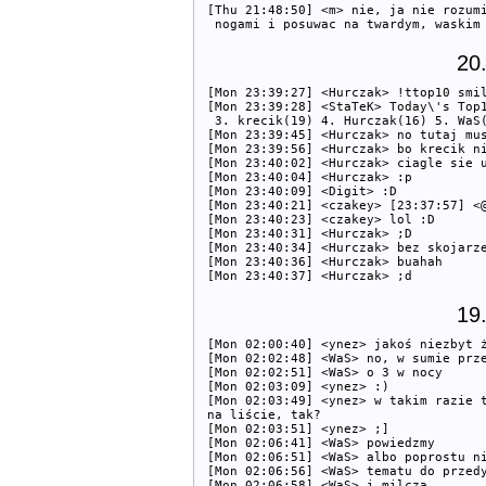
[Thu 21:48:50] <m> nie, ja nie rozumi
20
[Mon 23:39:27] <Hurczak> !ttop10 smil
[Mon 23:39:28] <StaTeK> Today\'s Top1
 3. krecik(19) 4. Hurczak(16) 5. WaS(
[Mon 23:39:45] <Hurczak> no tutaj mus
[Mon 23:39:56] <Hurczak> bo krecik ni
[Mon 23:40:02] <Hurczak> ciagle sie u
[Mon 23:40:04] <Hurczak> :p

[Mon 23:40:09] <Digit> :D

[Mon 23:40:21] <czakey> [23:37:57] <@
[Mon 23:40:23] <czakey> lol :D

[Mon 23:40:31] <Hurczak> ;D

[Mon 23:40:34] <Hurczak> bez skojarze
[Mon 23:40:36] <Hurczak> buahah

19
[Mon 02:00:40] <ynez> jakoś niezbyt ż
[Mon 02:02:48] <WaS> no, w sumie prze
[Mon 02:02:51] <WaS> o 3 w nocy

[Mon 02:03:09] <ynez> :)

[Mon 02:03:49] <ynez> w takim razie t
na liście, tak? 

[Mon 02:03:51] <ynez> ;]

[Mon 02:06:41] <WaS> powiedzmy

[Mon 02:06:51] <WaS> albo poprostu ni
[Mon 02:06:56] <WaS> tematu do przedy
[Mon 02:06:58] <WaS> i milczą
