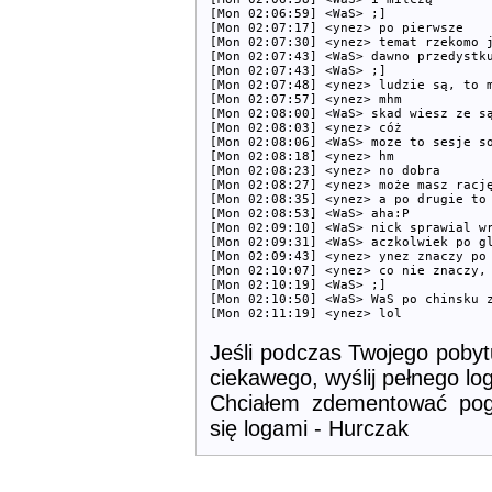
[Mon 02:06:59] <WaS> ;]

[Mon 02:07:17] <ynez> po pierwsze

[Mon 02:07:30] <ynez> temat rzekomo j
[Mon 02:07:43] <WaS> dawno przedystku
[Mon 02:07:43] <WaS> ;]

[Mon 02:07:48] <ynez> ludzie są, to m
[Mon 02:07:57] <ynez> mhm

[Mon 02:08:00] <WaS> skad wiesz ze są
[Mon 02:08:03] <ynez> cóż

[Mon 02:08:06] <WaS> moze to sesje so
[Mon 02:08:18] <ynez> hm

[Mon 02:08:23] <ynez> no dobra

[Mon 02:08:27] <ynez> może masz rację
[Mon 02:08:35] <ynez> a po drugie to 
[Mon 02:08:53] <WaS> aha:P

[Mon 02:09:10] <WaS> nick sprawial wr
[Mon 02:09:31] <WaS> aczkolwiek po gl
[Mon 02:09:43] <ynez> ynez znaczy po 
[Mon 02:10:07] <ynez> co nie znaczy, 
[Mon 02:10:19] <WaS> ;]

[Mon 02:10:50] <WaS> WaS po chinsku z
Jeśli podczas Twojego pobyt
ciekawego, wyślij pełnego l
Chciałem zdementować pogł
się logami - Hurczak